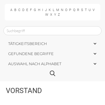
A
B
C
D
E
F
G
H
I
J
K
L
M
N
O
P
Q
R
S
T
U
V
W
X
Y
Z
TÄTIGKEITSBEREICH
GEFUNDENE BEGRIFFE
AUSWAHL NACH ALPHABET
VORSTAND