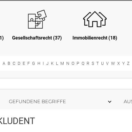
1)
Gesellschaftsrecht (37)
Immobilienrecht (18)
A
B
C
D
E
F
G
H
I
J
K
L
M
N
O
P
Q
R
S
T
U
V
W
X
Y
Z
GEFUNDENE BEGRIFFE
AU
KLUDENT