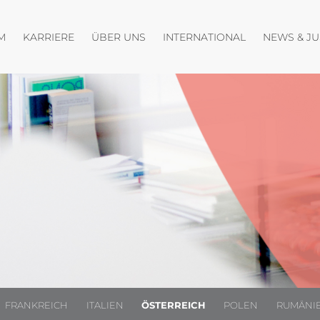
fnen
Menü öffnen
Menü öffnen
Menü öffnen
M
KARRIERE
ÜBER UNS
INTERNATIONAL
NEWS & J
FRANKREICH
ITALIEN
ÖSTERREICH
POLEN
RUMÄNI