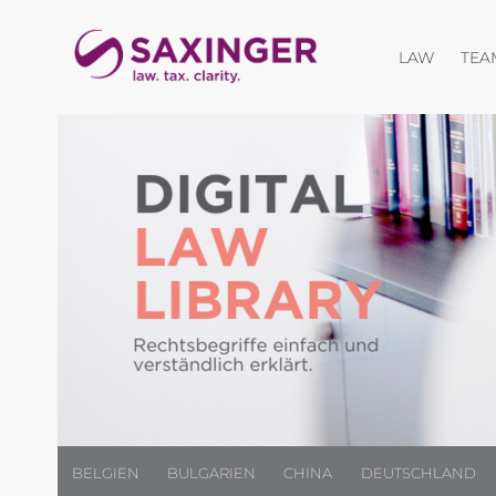
Menü öf
LAW
TEA
BELGIEN
BULGARIEN
CHINA
DEUTSCHLAND