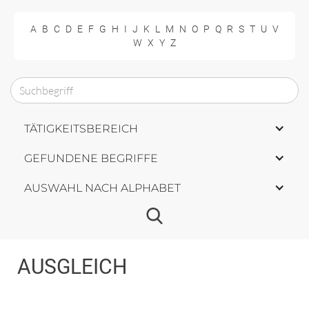
A
B
C
D
E
F
G
H
I
J
K
L
M
N
O
P
Q
R
S
T
U
V
W
X
Y
Z
TÄTIGKEITSBEREICH
GEFUNDENE BEGRIFFE
AUSWAHL NACH ALPHABET
AUSGLEICH