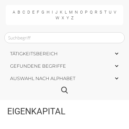
A
B
C
D
E
F
G
H
I
J
K
L
M
N
O
P
Q
R
S
T
U
V
W
X
Y
Z
TÄTIGKEITSBEREICH
GEFUNDENE BEGRIFFE
AUSWAHL NACH ALPHABET
EIGENKAPITAL