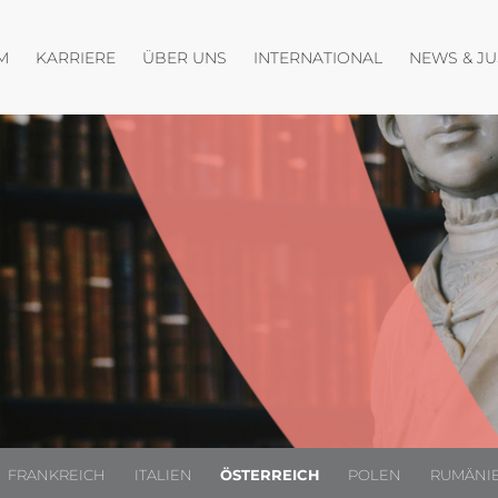
fnen
Menü öffnen
Menü öffnen
Menü öffnen
M
KARRIERE
ÜBER UNS
INTERNATIONAL
NEWS & J
FRANKREICH
ITALIEN
ÖSTERREICH
POLEN
RUMÄNI