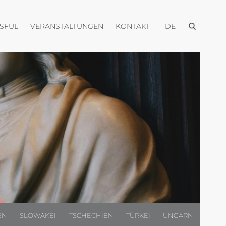
Menü öffnen
Menü öffnen
Menü öffnen
Menü öffnen
USFUL
VERANSTALTUNGEN
KONTAKT
DE
EN
SLOWAKEI
TSCHECHIEN
TÜRKEI
UNGARN