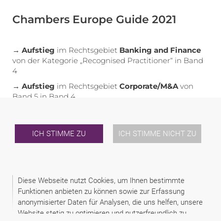
Chambers Europe Guide 2021
→ Aufstieg
im Rechtsgebiet
Banking and Finance
von der Kategorie „Recognised Practitioner“ in Band
4
→ Aufstieg
im Rechtsgebiet
Corporate/M&A
von
Band 5 in Band 4
In den anderen Rechtsgebieten konnten wir unsere
Platzierungen aus dem Vorjahr halten:
ICH STIMME ZU
ICH STIMME NICHT ZU
Real Estate (Band 3)
Dispute Resolution (Band 4)
Ranked Lawyers:
Diese Webseite nutzt Cookies, um Ihnen bestimmte
Immanuel Gerstner
(Real Estate)
Funktionen anbieten zu können sowie zur Erfassung
Markus P. Fellner
(Dispute Resolution: Arbitration)
anonymisierter Daten für Analysen, die uns helfen, unsere
Christina Hummer (Competition/European Law)
Website stetig zu optimieren und nutzerfreundlich zu
Franz Mittendorfer
(Corporate/M&A)