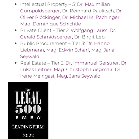
Intellectual Property – 5:
Dr. Maximilian
Gumpoldsberger
, Dr. Reinhard Paulitsch,
Dr.
Oliver Plöckinger
,
Dr. Michael M. Pachinger
,
Mag. Dominique Schichtle
Private Client – Tier 2:
Wolfgang Lauss
,
Dr.
Gerald Schmidsberger
, Dr. Birgit Leb
Public Procurement – Tier 3:
Dr. Hanno
Liebmann
,
Mag. Edwin Scharf
,
Mag. Jana
Seywald
Real Estate – Tier 3:
Dr. Immanuel Gerstner
,
Dr.
Lukas Leitner
,
Mag. Christoph Luegmair
,
Dr.
Irene Meingast
,
Mag. Jana Seywald