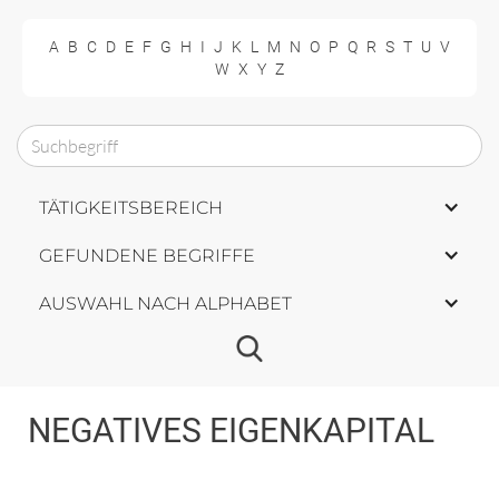
A
B
C
D
E
F
G
H
I
J
K
L
M
N
O
P
Q
R
S
T
U
V
W
X
Y
Z
TÄTIGKEITSBEREICH
GEFUNDENE BEGRIFFE
AUSWAHL NACH ALPHABET
NEGATIVES EIGENKAPITAL