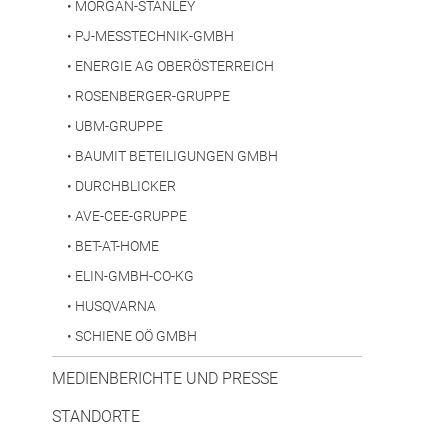
•
MORGAN-STANLEY
•
PJ-MESSTECHNIK-GMBH
•
ENERGIE AG OBERÖSTERREICH
•
ROSENBERGER-GRUPPE
•
UBM-GRUPPE
•
BAUMIT BETEILIGUNGEN GMBH
•
DURCHBLICKER
•
AVE-CEE-GRUPPE
•
BET-AT-HOME
•
ELIN-GMBH-CO-KG
•
HUSQVARNA
•
SCHIENE OÖ GMBH
MEDIENBERICHTE UND PRESSE
STANDORTE