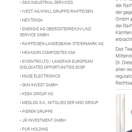
•
SGS INDUSTRIAL SERVICES
der Rai
•
IVEST AG/KNILL GRUPPE/RAIFFEISEN
der geg
GmbH ab
•
NEXTENSA
der Rai
•
ENERGIE AG OBERÖSTERREICH/LINZ
Kärnten
SERVICE GMBH
erbracht
•
RAIFFEISEN-LANDESBANK STEIERMARK AG
Das Tea
•
HEXAGON COMPOSITES ASA
Mittend
•
EVIENTRO LTD / LANDFAIR EUROPEAN
Dr. Die
DISLOCATED OPPORTUNITIES SCSP
allen r
regulat
•
MUSE ELECTRONICS
Rechtsa
•
SKN INVEST GMBH
•
KEBA GROUP AG
•
MEDLOG S.A., MITGLIED DER MSC GROUP
•
PIERER GRUPPE
•
JR INVESTMENT GMBH
•
PUR HOLDING