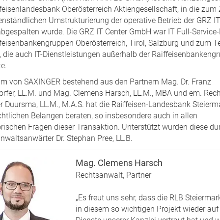
ffeisenlandesbank Oberösterreich Aktiengesellschaft, in die zu
enständlichen Umstrukturierung der operative Betrieb der GRZ IT
gespalten wurde. Die GRZ IT Center GmbH war IT Full-Service-
ffeisenbankengruppen Oberösterreich, Tirol, Salzburg und zum Te
, die auch IT-Dienstleistungen außerhalb der Raiffeisenbankeng
e.
m von SAXINGER bestehend aus den Partnern Mag. Dr. Franz
orfer, LL.M. und Mag. Clemens Harsch, LL.M., MBA und em. Rec
ter Duursma, LL.M., M.A.S. hat die Raiffeisen-Landesbank Steierm
echtlichen Belangen beraten, so insbesondere auch in allen
orischen Fragen dieser Transaktion. Unterstützt wurden diese du
nwaltsanwärter Dr. Stephan Pree, LL.B.
Mag. Clemens Harsch
Rechtsanwalt, Partner
„Es freut uns sehr, dass die RLB Steierma
in diesem so wichtigen Projekt wieder auf