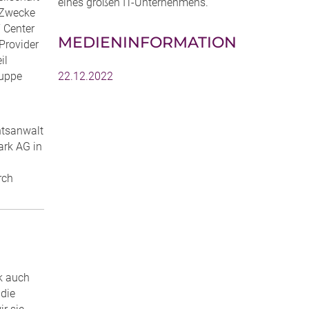
eines großen IT-Unternehmens.
m Zwecke
 Center
MEDIENINFORMATION
Provider
il
ruppe
22.12.2022
htsanwalt
ark AG in
rch
rk auch
 die