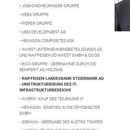
•
JOSKO-SCHEURINGER GRUPPE
•
KEBA GRUPPE
•
PIERER GRUPPE
•
UBM DEVELOPMENT AG
•
HEXAGON COMPOSITES ASA
•
INVEST UNTERNEHMENSBETEILIGUNGS AG
UND RAIFFEISEN OÖ INVEST GMBH & CO OG
•
RICO-GRUPPE - ÜBERNAHME DURCH DIE
SEMPERIT AG HOLDING
•
RAIFFEISEN-LANDESBANK STEIERMARK AG
- UMSTRUKTURIERUNG DES IT-
INFRASTRUKTURBEREICHS
•
AVORIS - KAUF DES TEILRAUMS 31
•
HEXAGON - EINSTIEG IN DIE CRYOSHELTER
GMBH
•
SORAVIA - ÜBERGABE DES AUSTRO TOWERS