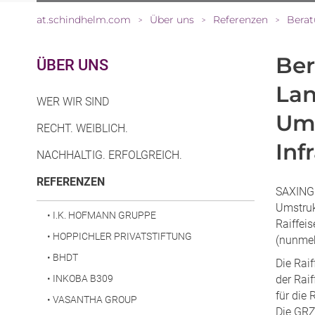
at.schindhelm.com
Über uns
Referenzen
Berat
>
>
>
Ber
ÜBER UNS
Lan
WER WIR SIND
Ums
RECHT. WEIBLICH.
Inf
NACHHALTIG. ERFOLGREICH.
(CURRENT)
REFERENZEN
SAXINGE
Umstruk
•
I.K. HOFMANN GRUPPE
Raiffei
•
HOPPICHLER PRIVATSTIFTUNG
(nunme
•
BHDT
Die Rai
•
INKOBA B309
der Rai
für die
•
VASANTHA GROUP
Die GRZ