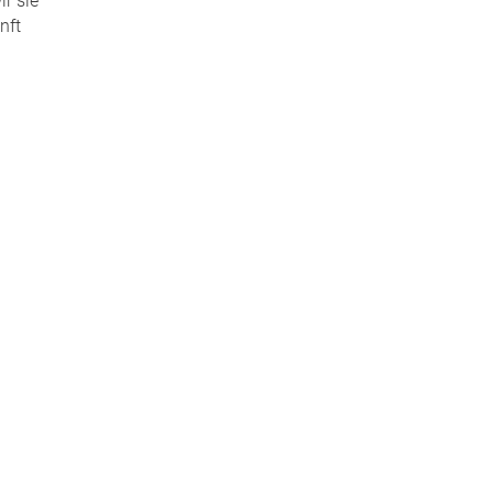
ir sie
nft