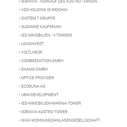
•
SORAVIA - VERKAUF DES AUSTRO TOWERS
•
VDS HOLDING IS WEICHAI
•
SYSTEM 7 GRUPPE
•
SUSANNE KAUFMANN
•
IES IMMOBILIEN - Y-TOWERS
•
LEASINVEST
•
VOLTLABOR
•
COMBEENATION-GMBH
•
ENAMO-GMBH
•
OFFICE-PROVIDER
•
ECODUNA-AG
•
UBM-DEVELOPMENT
•
IES-IMMOBILIEN-MARINA-TOWER
•
SORAVIA-AUSTRO-TOWER
•
WAG-WOHNUNGSANLAGENGESELLSCHAFT