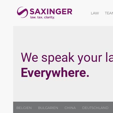
Menü öf
LAW
TEA
We speak your l
Everywhere.
BELGIEN
BULGARIEN
CHINA
DEUTSCHLAND