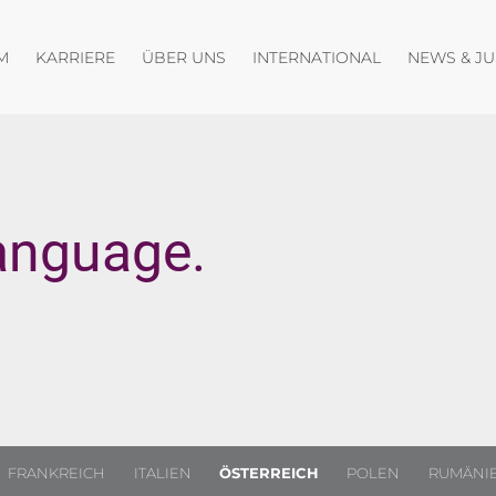
fnen
Menü öffnen
Menü öffnen
Menü öffnen
M
KARRIERE
ÜBER UNS
INTERNATIONAL
NEWS & J
anguage.
FRANKREICH
ITALIEN
ÖSTERREICH
POLEN
RUMÄNI