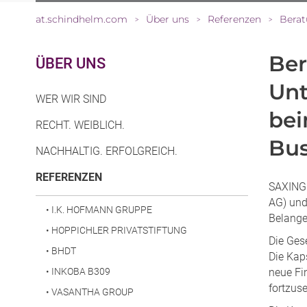
at.schindhelm.com
Über uns
Referenzen
Berat
>
>
>
Ber
ÜBER UNS
Unt
WER WIR SIND
bei
RECHT. WEIBLICH.
Bu
NACHHALTIG. ERFOLGREICH.
(CURRENT)
REFERENZEN
SAXINGE
AG) und
•
I.K. HOFMANN GRUPPE
Belange
•
HOPPICHLER PRIVATSTIFTUNG
Die Ges
•
BHDT
Die Kap
•
INKOBA B309
neue Fi
fortzuse
•
VASANTHA GROUP