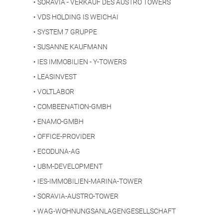
•
SORAVIA - VERKAUF DES AUSTRO TOWERS
•
VDS HOLDING IS WEICHAI
•
SYSTEM 7 GRUPPE
•
SUSANNE KAUFMANN
•
IES IMMOBILIEN - Y-TOWERS
•
LEASINVEST
•
VOLTLABOR
•
COMBEENATION-GMBH
•
ENAMO-GMBH
•
OFFICE-PROVIDER
•
ECODUNA-AG
•
UBM-DEVELOPMENT
•
IES-IMMOBILIEN-MARINA-TOWER
•
SORAVIA-AUSTRO-TOWER
•
WAG-WOHNUNGSANLAGENGESELLSCHAFT