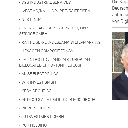
Die Kap
•
SGS INDUSTRIAL SERVICES
Deutsch
•
IVEST AG/KNILL GRUPPE/RAIFFEISEN
Jahresu
•
NEXTENSA
von Digi
•
ENERGIE AG OBERÖSTERREICH/LINZ
SERVICE GMBH
•
RAIFFEISEN-LANDESBANK STEIERMARK AG
•
HEXAGON COMPOSITES ASA
•
EVIENTRO LTD / LANDFAIR EUROPEAN
DISLOCATED OPPORTUNITIES SCSP
•
MUSE ELECTRONICS
•
SKN INVEST GMBH
•
KEBA GROUP AG
•
MEDLOG S.A., MITGLIED DER MSC GROUP
•
PIERER GRUPPE
•
JR INVESTMENT GMBH
•
PUR HOLDING