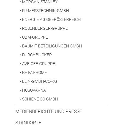
•
MORGAN-STANLEY
•
PJ-MESSTECHNIK-GMBH
•
ENERGIE AG OBERÖSTERREICH
•
ROSENBERGER-GRUPPE
•
UBM-GRUPPE
•
BAUMIT BETEILIGUNGEN GMBH
•
DURCHBLICKER
•
AVE-CEE-GRUPPE
•
BET-AT-HOME
•
ELIN-GMBH-CO-KG
•
HUSQVARNA
•
SCHIENE OÖ GMBH
MEDIENBERICHTE UND PRESSE
STANDORTE