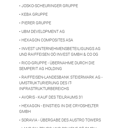
•
JOSKO-SCHEURINGER GRUPPE
•
KEBA GRUPPE
•
PIERER GRUPPE
•
UBM DEVELOPMENT AG
•
HEXAGON COMPOSITES ASA
•
INVEST UNTERNEHMENSBETEILIGUNGS AG
UND RAIFFEISEN OÖ INVEST GMBH & CO OG
•
RICO-GRUPPE - ÜBERNAHME DURCH DIE
SEMPERIT AG HOLDING
•
RAIFFEISEN-LANDESBANK STEIERMARK AG -
UMSTRUKTURIERUNG DES IT-
INFRASTRUKTURBEREICHS
•
AVORIS - KAUF DES TEILRAUMS 31
•
HEXAGON - EINSTIEG IN DIE CRYOSHELTER
GMBH
•
SORAVIA - ÜBERGABE DES AUSTRO TOWERS