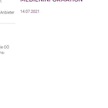
n
14.07.2021
 Anbieter
die OÖ
ns-