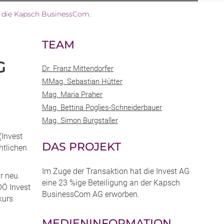
n die Kapsch BusinessCom.
TEAM
G
Dr. Franz Mittendorfer
MMag. Sebastian Hütter
Mag. Maria Praher
Mag. Bettina Poglies-Schneiderbauer
Mag. Simon Burgstaller
(Invest
DAS PROJEKT
htlichen
Im Zuge der Transaktion hat die Invest AG
r neu.
eine 23 %ige Beteiligung an der Kapsch
OÖ Invest
BusinessCom AG erworben.
kurs
MEDIENINFORMATION