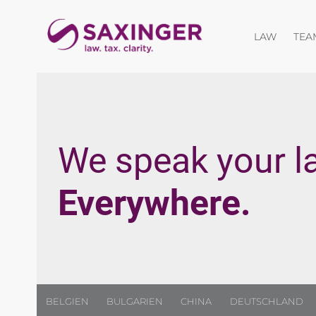
Menü öf
LAW
TEA
We speak your l
Everywhere.
BELGIEN
BULGARIEN
CHINA
DEUTSCHLAND