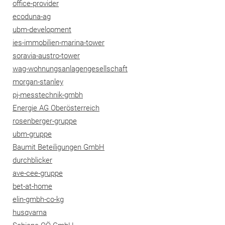
office-provider
ecoduna-ag
ubm-development
ies-immobilien-marina-tower
soravia-austro-tower
wag-wohnungsanlagengesellschaft
morgan-stanley
pj-messtechnik-gmbh
Energie AG Oberösterreich
rosenberger-gruppe
ubm-gruppe
Baumit Beteiligungen GmbH
durchblicker
ave-cee-gruppe
bet-at-home
elin-gmbh-co-kg
husqvarna