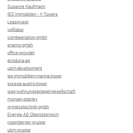
Susanne Kaufmann
IES Immobilien - Y-Towers
Leasinvest
voltlabor
combeenation-gmbh
enamo-gmbh
office-provider
ecoduna-ag
ubm-development
ies-immobilien-marina-tower
soravia-austro-tower
wag-wohnungsanlagengesellschaft
morgan-stanley
pj-messtechnik-gmbh
Energie AG Oberösterreich
rosenberger-gruppe
ubm-gruppe