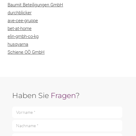
Baumit Beteiligungen GmbH
durchblicker
ave-cee-gruppe
bet-at-home
elin-gmbh-co-kg
husqvarna
Schiene OÖ GmbH
Haben Sie
Fragen
?
Vorname *
Nachname *
E-Mail *