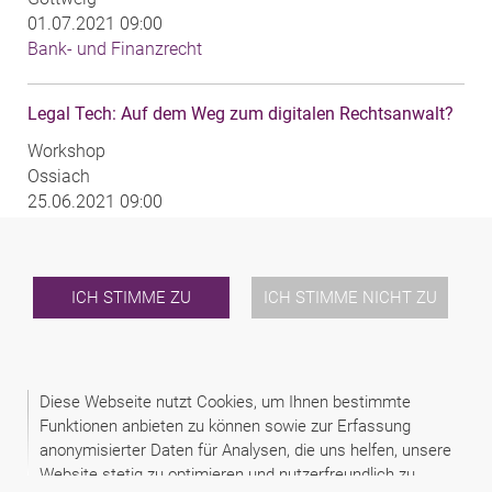
01.07.2021 09:00
Bank- und Finanzrecht
Legal Tech: Auf dem Weg zum digitalen Rechtsanwalt?
Workshop
Ossiach
25.06.2021 09:00
IP / IT Recht
Live-Webcast: Dos and Don‘ts für Gmbh-Geschäftsführer
ICH STIMME ZU
ICH STIMME NICHT ZU
– über Sorgfaltspflichten und Haftungen, wenn etwas
schiefgeht
Gerald Schmidsberger
Diese Webseite nutzt Cookies, um Ihnen bestimmte
Ausbildung
Funktionen anbieten zu können sowie zur Erfassung
Online
anonymisierter Daten für Analysen, die uns helfen, unsere
21.06.2021 16:00
Website stetig zu optimieren und nutzerfreundlich zu
Gesellschaftsrecht