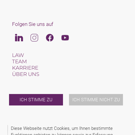
Folgen Sie uns auf
Linkedin
Instagram
Facebook
Youtube
LAW
TEAM
KARRIERE
ÜBER UNS
INTERNATIONAL
NEWS & JUSFUL
VERANSTALTUNGEN
KONTAKT
ICH STIMME ZU
ICH STIMME NICHT ZU
2026 (C) SAXINGER RECHTSANWALTS GMBH
ALLGEMEINE AUFTRAGSBEDINGUNGEN
Diese Webseite nutzt Cookies, um Ihnen bestimmte
DATENSCHUTZINFORMATIONEN
Funktionen anbieten zu können sowie zur Erfassung