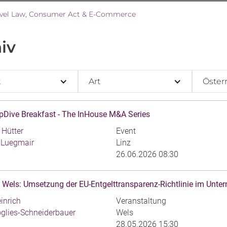
avel Law, Consumer Act & E-Commerce
iv
t
Art
Österr
Dive Breakfast - The InHouse M&A Series
 Hütter
Event
 Luegmair
Linz
26.06.2026 08:30
Wels: Umsetzung der EU-Entgelttransparenz-Richtlinie im Unt
inrich
Veranstaltung
oglies-Schneiderbauer
Wels
28.05.2026 15:30