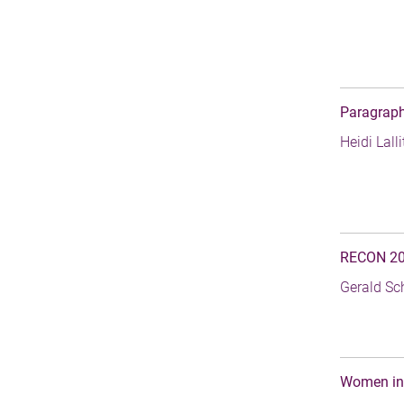
Paragraphi
Heidi Lall
RECON 202
Gerald Sc
Women in 