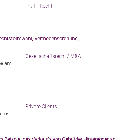
IP / IT Recht
- Rechtsformwahl, Vermögensordnung,
Gesellschaftsrecht / M&A
see am
Private Clients
Krems
 Beispiel des Verkaufs von Gebrüder Hinteregger an