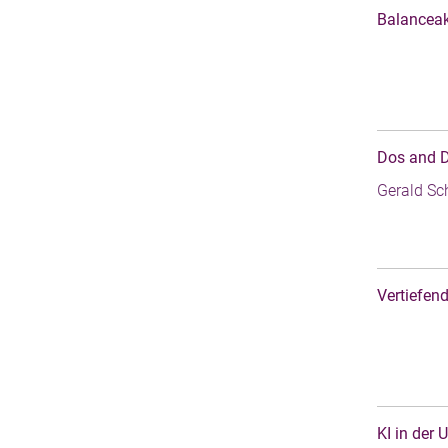
Balanceak
Dos and D
Gerald Sc
Vertiefen
KI in der