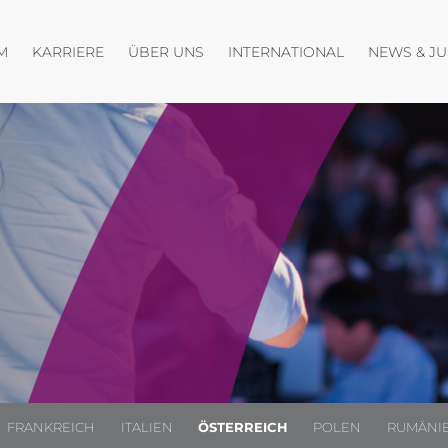
fnen
Menü öffnen
Menü öffnen
Menü öffnen
M
KARRIERE
ÜBER UNS
INTERNATIONAL
NEWS & J
FRANKREICH
ITALIEN
ÖSTERREICH
POLEN
RUMÄNI