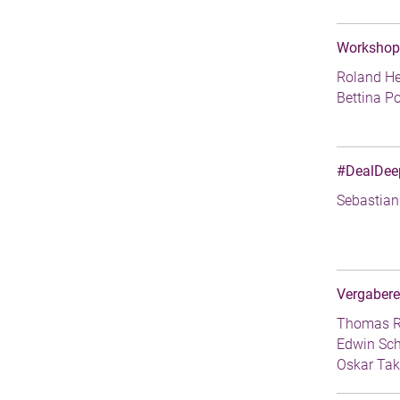
Workshop 
Roland He
Bettina P
#DealDeep
Sebastian
Vergabere
Thomas R
Edwin Sch
Oskar Ta