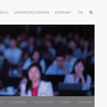
Menü öffnen
Menü öffnen
Menü öffnen
Menü öffnen
USFUL
VERANSTALTUNGEN
KONTAKT
DE
EN
SLOWAKEI
TSCHECHIEN
TÜRKEI
UNGARN