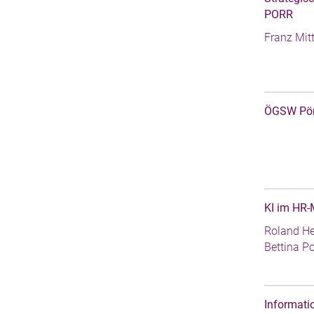
PORR
Franz Mit
ÖGSW Pört
KI im HR
Roland He
Bettina P
Informati