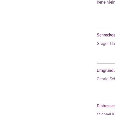
Irene Mei
Schreckges
Gregor Ha
Umgründun
Gerald Sc
Distressed
Michael K