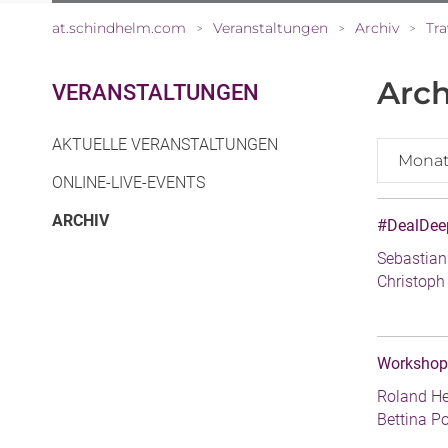
at.schindhelm.com
Veranstaltungen
Archiv
Tr
>
>
>
Arch
VERANSTALTUNGEN
AKTUELLE VERANSTALTUNGEN
Mona
ONLINE-LIVE-EVENTS
(CURRENT)
ARCHIV
#DealDeep
Sebastian
Christoph
Workshop 
Roland He
Bettina P