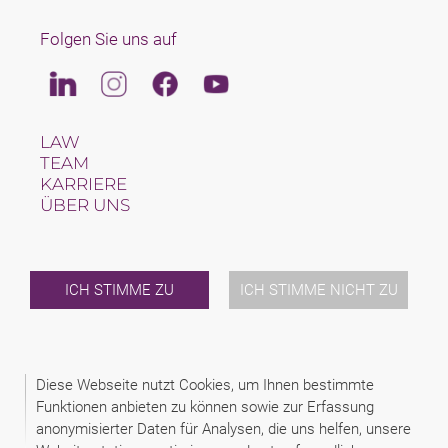
Folgen Sie uns auf
Linkedin
Instagram
Facebook
Youtube
LAW
TEAM
KARRIERE
ÜBER UNS
INTERNATIONAL
NEWS & JUSFUL
VERANSTALTUNGEN
KONTAKT
ICH STIMME ZU
ICH STIMME NICHT ZU
2026 (C) SAXINGER RECHTSANWALTS GMBH
ALLGEMEINE AUFTRAGSBEDINGUNGEN
Diese Webseite nutzt Cookies, um Ihnen bestimmte
DATENSCHUTZINFORMATIONEN
Funktionen anbieten zu können sowie zur Erfassung
DATENSCHUTZERKLÄRUNG
anonymisierter Daten für Analysen, die uns helfen, unsere
DISCLAIMER
IMPRESSUM