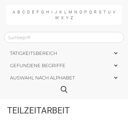
A
B
C
D
E
F
G
H
I
J
K
L
M
N
O
P
Q
R
S
T
U
V
W
X
Y
Z
TÄTIGKEITSBEREICH
GEFUNDENE BEGRIFFE
AUSWAHL NACH ALPHABET
TEILZEITARBEIT