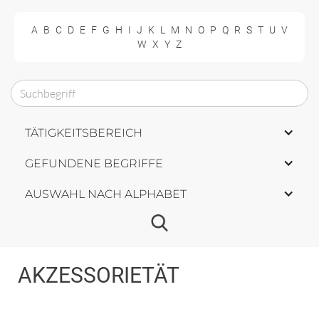
A
B
C
D
E
F
G
H
I
J
K
L
M
N
O
P
Q
R
S
T
U
V
W
X
Y
Z
TÄTIGKEITSBEREICH
GEFUNDENE BEGRIFFE
AUSWAHL NACH ALPHABET
AKZESSORIETÄT