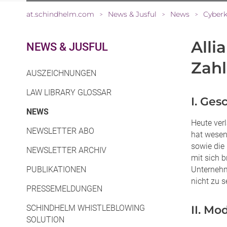
at.schindhelm.com
News & Jusful
News
Cyberk
>
>
>
Alli
NEWS & JUSFUL
Zah
AUSZEICHNUNGEN
LAW LIBRARY GLOSSAR
I. Ges
(CURRENT)
NEWS
Heute ver
NEWSLETTER ABO
hat wesen
sowie die
NEWSLETTER ARCHIV
mit sich b
PUBLIKATIONEN
Unternehm
nicht zu 
PRESSEMELDUNGEN
SCHINDHELM WHISTLEBLOWING
II. Mo
SOLUTION