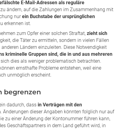
efälschte E-Mail-Adressen als reguläre
zu ändern, auf die Zahlungen im Zusammenhang mit
schung nur
ein Buchstabe der ursprünglichen
zu erkennen ist.
ehmen zum Opfer einer solchen Straftat,
zieht sich
igkeit, die Täter zu ermitteln, sondern in vielen Fällen
 anderen Ländern einzuleiten. Diese Notwendigkeit
ens kriminelle Gruppen sind, die in und aus mehreren
 sich dies als weniger problematisch betrachten.
, können ernsthafte Probleme entstehen, weil eine
ch unmöglich erscheint.
en begrenzen
ein dadurch, dass
in Verträgen mit den
n
. Änderungen dieser Angaben könnten folglich nur auf
die zu einer Änderung der Kontonummer führen kann,
es Geschäftspartners in dem Land geführt wird, in