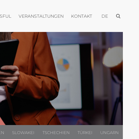
Menü öffnen
Menü öffnen
Menü öffnen
Menü öffnen
USFUL
VERANSTALTUNGEN
KONTAKT
DE
EN
SLOWAKEI
TSCHECHIEN
TÜRKEI
UNGARN