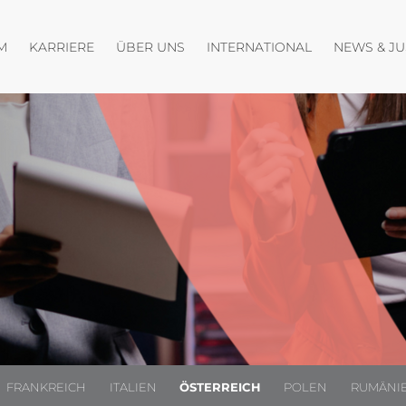
fnen
Menü öffnen
Menü öffnen
Menü öffnen
M
KARRIERE
ÜBER UNS
INTERNATIONAL
NEWS & J
FRANKREICH
ITALIEN
ÖSTERREICH
POLEN
RUMÄNI