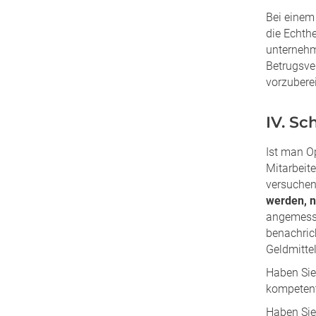
Bei eine
die Echthe
unternehme
Betrugsve
vorzuberei
IV. Sc
Ist man Op
Mitarbeite
versuchen,
werden, n
angemesse
benachric
Geldmitte
Haben Sie
kompetente
Haben Sie