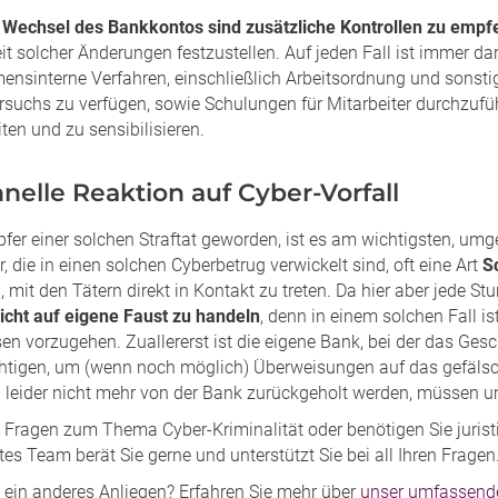
m
Wechsel des Bankkontos sind zusätzliche Kontrollen zu empf
it solcher Änderungen festzustellen. Auf jeden Fall ist immer d
nsinterne Verfahren, einschließlich Arbeitsordnung und sonstige
rsuchs zu verfügen, sowie Schulungen für Mitarbeiter durchzuf
ten und zu sensibilisieren.
hnelle Reaktion auf Cyber-Vorfall
fer einer solchen Straftat geworden, ist es am wichtigsten, umg
r, die in einen solchen Cyberbetrug verwickelt sind, oft eine Art
S
 mit den Tätern direkt in Kontakt zu treten. Da hier aber jede Stu
icht auf eigene Faust zu handeln
, denn in einem solchen Fall is
n vorzugehen. Zuallererst ist die eigene Bank, bei der das Gesc
htigen, um (wenn noch möglich) Überweisungen auf das gefäls
l leider nicht mehr von der Bank zurückgeholt werden, müssen um
 Fragen zum Thema Cyber-Kriminalität oder benötigen Sie jurist
s Team berät Sie gerne und unterstützt Sie bei all Ihren Fragen
 ein anderes Anliegen? Erfahren Sie mehr über
unser umfassende