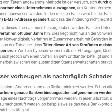
ig von Tätern angewandte Methode ist der Versuch, sich
durch g
spartner eines Unternehmens auszugeben
, um Kontonummern 
onen überwiesen werden. In den meisten Fällen wird bei der Fäl
n) E-Mail-Adresse geändert
, so dass die Änderung nicht leicht 
anz dieses Themas muss hervorgehoben werden: Fällt ein Untern
verfahren oft über Jahre hin
. Dies liegt nicht nur an der Schwier
er Notwendigkeit, Verfahren in Zusammenarbeit mit Behörden in
ch aus der Tatsache, dass
Täter dieser Art von Straftaten meist
perieren
. Wird ein Cybercrime innerhalb der EU begangen, lässt
 sich jedoch um einen Vorfall, an dem Drittländer beteiligt sind
rbeit zwischen den zuständigen Staatsanwaltschaften praktis
esser vorbeugen als nachträglich Schad
sichtsmaßnahmen kann das Risiko minimiert werden. Schon all
partnern genaue Bankverbindungsdaten aufgenommen werde
lage eines Nachtrags vorgenommen werden. In jeder Situation, 
nau nachgeprüft werden, ob beispielsweise das neue Bankkonto d
sächlich tätig ist.