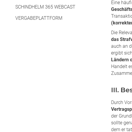
Eine häuf
SCHINDHELM 365 WEBCAST
Geschäft
Transakti
VERGABEPLATTFORM
(korrekte
Die Relev
das Straf
auch an d
ergibt si
Ländern o
Handelt es
Zusammena
III. B
Durch Vor
Vertrags
der Grund
sollte ge
dem er tat