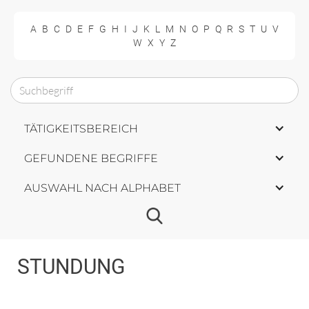
A
B
C
D
E
F
G
H
I
J
K
L
M
N
O
P
Q
R
S
T
U
V
W
X
Y
Z
TÄTIGKEITSBEREICH
GEFUNDENE BEGRIFFE
AUSWAHL NACH ALPHABET
STUNDUNG