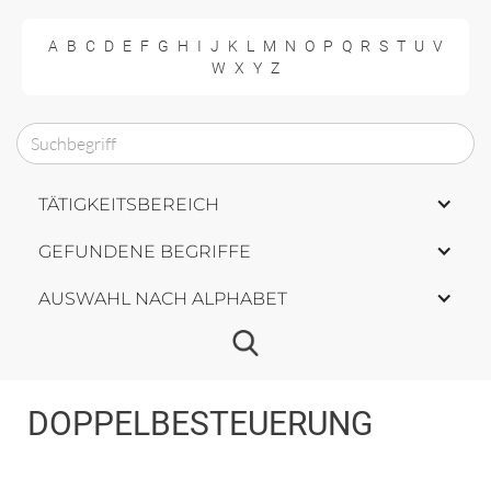
A
B
C
D
E
F
G
H
I
J
K
L
M
N
O
P
Q
R
S
T
U
V
W
X
Y
Z
TÄTIGKEITSBEREICH
GEFUNDENE BEGRIFFE
AUSWAHL NACH ALPHABET
DOPPELBESTEUERUNG