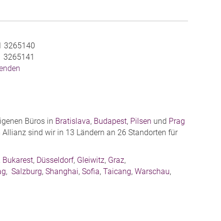
1 3265140
1 3265141
senden
eigenen Büros in
Bratislava
,
Budapest
,
Pilsen
und
Prag
llianz sind wir in 13 Ländern an 26 Standorten für
,
Bukarest
,
Düsseldorf
,
Gleiwitz
,
Graz
,
ag
,
Salzburg
,
Shanghai
,
Sofia
,
Taicang
,
Warschau
,