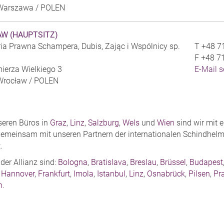
Warszawa /
POLEN
W (HAUPTSITZ)
ia Prawna Schampera, Dubis, Zając i Wspólnicy sp.
T
+48 7
F
+48 7
mierza Wielkiego 3
E-Mail 
Wrocław /
POLEN
eren Büros in
Graz
,
Linz
,
Salzburg
,
Wels
und
Wien
sind wir mit 
Gemeinsam mit unseren Partnern der internationalen Schindhelm A
.
der Allianz sind:
Bologna
,
Bratislava
,
Breslau
,
Brüssel
,
Budapest
,
Hannover
,
Frankfurt
,
Imola
,
Istanbul
,
Linz
,
Osnabrück
,
Pilsen
,
Pr
n
.