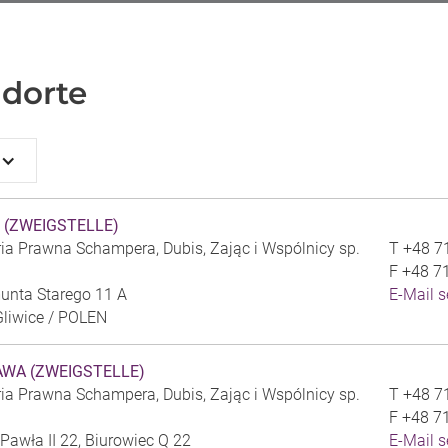
dorte
 (ZWEIGSTELLE)
ia Prawna Schampera, Dubis, Zając i Wspólnicy sp.
T
+48 7
F
+48 7
unta Starego 11 A
E-Mail 
liwice /
POLEN
WA (ZWEIGSTELLE)
ia Prawna Schampera, Dubis, Zając i Wspólnicy sp.
T
+48 7
F
+48 7
 Pawła II 22, Biurowiec Q 22
E-Mail 