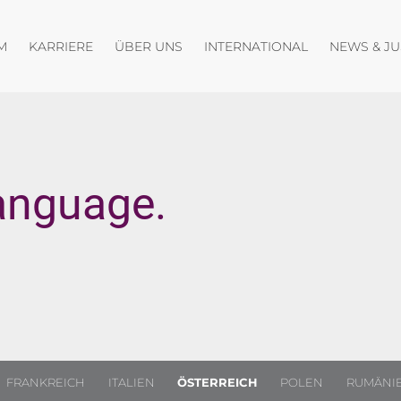
fnen
Menü öffnen
Menü öffnen
Menü öffnen
M
KARRIERE
ÜBER UNS
INTERNATIONAL
NEWS & J
anguage.
FRANKREICH
ITALIEN
ÖSTERREICH
POLEN
RUMÄNI