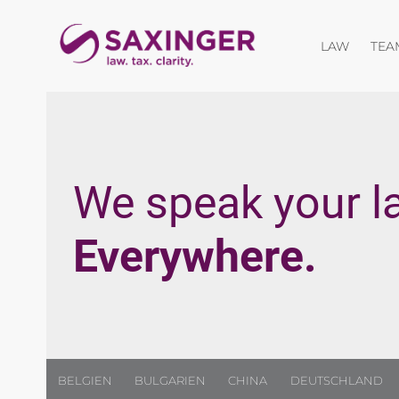
Menü öf
LAW
TEA
We speak your l
Everywhere.
BELGIEN
BULGARIEN
CHINA
DEUTSCHLAND