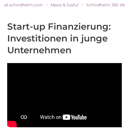
at.schindhelm.com
News & Jusful
Schindhelm 365 Web
>
>
Start-up Finanzierung:
Investitionen in junge
Unternehmen