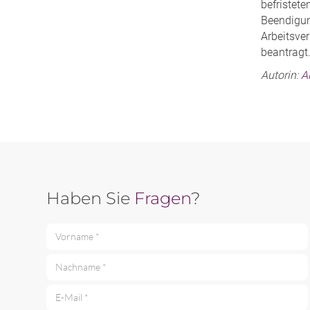
befristete
Beendigun
Arbeitsver
beantragt
Autorin:
A
Haben Sie
Fragen
?
Vorname *
Nachname *
E-Mail *