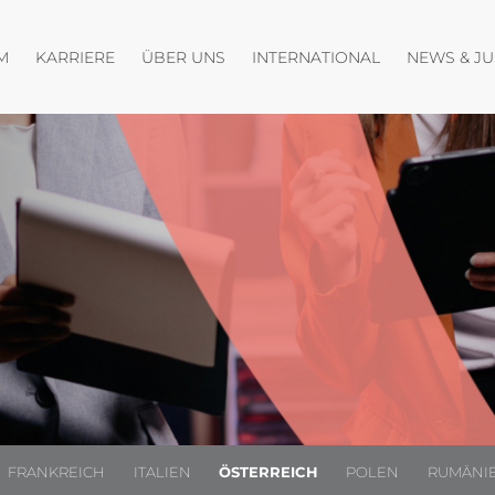
fnen
Menü öffnen
Menü öffnen
Menü öffnen
M
KARRIERE
ÜBER UNS
INTERNATIONAL
NEWS & J
FRANKREICH
ITALIEN
ÖSTERREICH
POLEN
RUMÄNI