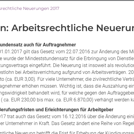
srechtliche Neuerungen 2017
n: Arbeitsrechtliche Neuer
tundensatz auch für Auftragnehmer
01.01.2017 gilt das Gesetz vom 22.07.2016 zur Änderung des Mi
le wurde der Mindeststundensatz für die Erbringung von Dienstl
tungsvertrags eingeführt. Die Neuerung ist insoweit als revolutio
stlohn bei Arbeitsverrichtung aufgrund von Arbeitsverträgen. 2
to (ca. EUR 3,00). Für viele Unternehmer, die zivilrechtliche Vert
tragnehmer erhöhen müssen. Wichtig ist, dass die Auszahlung e
ngswidrigkeit behandelt wird, für welche gegen den Auftraggeb
 ( ca. EUR 230,00 bis max. ca. EUR 6.870,00) verhängt werden k
erufungsfristen und Erleichterungen für Arbeitgeber
17 trat auch das Gesetz vom 16.12.2016 über die Änderung eini
er Unternehmer in Kraft. Das Gesetz ändert eine Reihe von Rege
ntliche Neuerung betrifft die Frist für Erhebung der Kündigungs