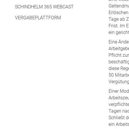
Geltendma
SCHINDHELM 365 WEBCAST
Erlöschen
VERGABEPLATTFORM
Tage ab Zu
Frist. Im 
ein gerich
Eine Ände
Arbeitgeb
Pflicht z
beschäftig
diese Rege
50 Mitarbe
Vergütung
Einer Modi
Arbeitszeu
verpflicht
Tagen nac
Schließt 
ein Arbeit