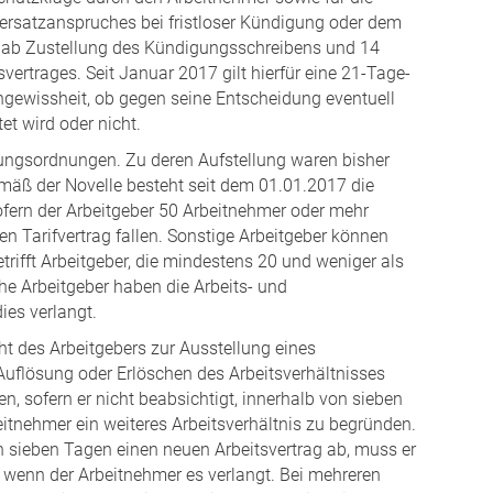
rsatzanspruches bei fristloser Kündigung oder dem
ge ab Zustellung des Kündigungsschreibens und 14
vertrages. Seit Januar 2017 gilt hierfür eine 21-Tage-
 Ungewissheit, ob gegen seine Entscheidung eventuell
et wird oder nicht.
tungsordnungen. Zu deren Aufstellung waren bisher
emäß der Novelle besteht seit dem 01.01.2017 die
sofern der Arbeitgeber 50 Arbeitnehmer oder mehr
hen Tarifvertrag fallen. Sonstige Arbeitgeber können
rifft Arbeitgeber, die mindestens 20 und weniger als
che Arbeitgeber haben die Arbeits- und
ies verlangt.
cht des Arbeitgebers zur Ausstellung eines
 Auflösung oder Erlöschen des Arbeitsverhältnisses
n, sofern er nicht beabsichtigt, innerhalb von sieben
tnehmer ein weiteres Arbeitsverhältnis zu begründen.
n sieben Tagen einen neuen Arbeitsvertrag ab, muss er
n, wenn der Arbeitnehmer es verlangt. Bei mehreren