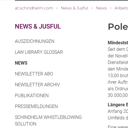
at.schindhelm.com
News & Jusful
News
Arbeit
>
>
>
Pole
NEWS & JUSFUL
AUSZEICHNUNGEN
Mindests
Seit dem 
LAW LIBRARY GLOSSAR
der Novel
Dienstleis
(CURRENT)
NEWS
den Minde
NEWSLETTER ABO
13,00 brut
ihrer Auf
NEWSLETTER ARCHIV
als Ordnu
30.000,00
PUBLIKATIONEN
Längere B
PRESSEMELDUNGEN
Anfang 20
SCHINDHELM WHISTLEBLOWING
Umfelds d
SOLUTION
Eine wese