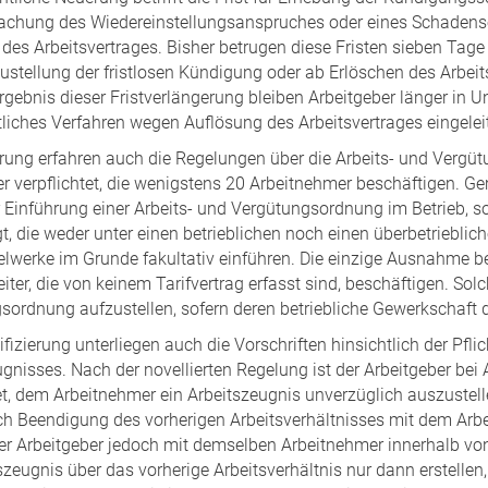
chung des Wiedereinstellungsanspruches oder eines Schadense
 des Arbeitsvertrages. Bisher betrugen diese Fristen sieben Ta
stellung der fristlosen Kündigung oder ab Erlöschen des Arbeits
Ergebnis dieser Fristverlängerung bleiben Arbeitgeber länger in
tliches Verfahren wegen Auflösung des Arbeitsvertrages eingeleit
rung erfahren auch die Regelungen über die Arbeits- und Vergü
er verpflichtet, die wenigstens 20 Arbeitnehmer beschäftigen. G
ur Einführung einer Arbeits- und Vergütungsordnung im Betrieb, 
t, die weder unter einen betrieblichen noch einen überbetrieblic
lwerke im Grunde fakultativ einführen. Die einzige Ausnahme bet
iter, die von keinem Tarifvertrag erfasst sind, beschäftigen. Sol
sordnung aufzustellen, sofern deren betriebliche Gewerkschaft d
fizierung unterliegen auch die Vorschriften hinsichtlich der Pfli
gnisses. Nach der novellierten Regelung ist der Arbeitgeber bei
et, dem Arbeitnehmer ein Arbeitszeugnis unverzüglich auszustelle
h Beendigung des vorherigen Arbeitsverhältnisses mit dem Arbei
der Arbeitgeber jedoch mit demselben Arbeitnehmer innerhalb vo
szeugnis über das vorherige Arbeitsverhältnis nur dann erstelle