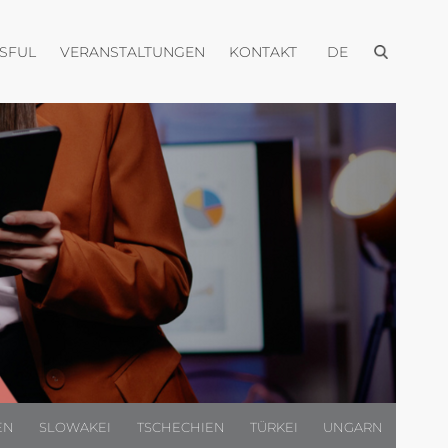
Menü öffnen
Menü öffnen
Menü öffnen
Menü öffnen
USFUL
VERANSTALTUNGEN
KONTAKT
DE
EN
SLOWAKEI
TSCHECHIEN
TÜRKEI
UNGARN