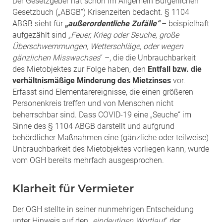
Der Gesetzgeber hat schon im Allgemein Bürgerlichen
Gesetzbuch („ABGB“) Krisenzeiten bedacht. § 1104
ABGB sieht für
„
außerordentliche Zufälle“
– beispielhaft
aufgezählt sind „
Feuer, Krieg oder Seuche, große
Überschwemmungen, Wetterschläge, oder wegen
gänzlichen Misswachses
“ –, die die Unbrauchbarkeit
des Mietobjektes zur Folge haben, den
Entfall bzw. die
verhältnismäßige Minderung des Mietzinses
vor.
Erfasst sind Elementarereignisse, die einen größeren
Personenkreis treffen und von Menschen nicht
beherrschbar sind. Dass COVID-19 eine „Seuche“ im
Sinne des § 1104 ABGB darstellt und aufgrund
behördlicher Maßnahmen eine (gänzliche oder teilweise)
Unbrauchbarkeit des Mietobjektes vorliegen kann, wurde
vom OGH bereits mehrfach ausgesprochen.
Klarheit für Vermieter
Der OGH stellte in seiner nunmehrigen Entscheidung
unter Hinweis auf den „
eindeutigen Wortlaut
“ der