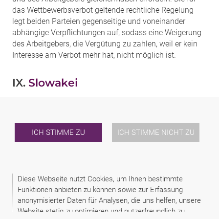
das Wettbewerbsverbot geltende rechtliche Regelung
legt beiden Parteien gegenseitige und voneinander
abhängige Verpflichtungen auf, sodass eine Weigerung
des Arbeitgebers, die Vergütung zu zahlen, weil er kein
Interesse am Verbot mehr hat, nicht möglich ist.
IX.
Slowakei
1. Unter welchen Voraussetzungen ist es
zulässig, den Arbeitnehmer in seiner
ICH STIMME ZU
ICH STIMME NICHT ZU
zukünftigen beruflichen Tätigkeit zu
beschränken?
Arbeitgeber und Arbeitnehmer können im Arbeitsvertrag
vereinbaren, dass der Arbeitnehmer nach der
Diese Webseite nutzt Cookies, um Ihnen bestimmte
Beendigung des Arbeitsverhältnisses für einen
Funktionen anbieten zu können sowie zur Erfassung
bestimmten Zeitraum, längstens jedoch für ein Jahr,
anonymisierter Daten für Analysen, die uns helfen, unsere
keine Erwerbstätigkeit ausüben wird, die mit dem
Website stetig zu optimieren und nutzerfreundlich zu