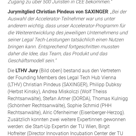
Zugang zu über 500 Juristen in CEE bekommen.“
Jurymitglied Christian Pindeus von SAXINGER
:
„Bei der
Auswahl der Accelerator-Teilnehmer war uns unter
anderem wichtig, dass unser Accelerator-Programm für
die Weiterentwicklung des jeweiligen Unternehmens und
seiner Legal Tech-Leistungen tatsächlich einen Nutzen
bringen kann. Entsprechend fortgeschritten mussten
daher die Idee, das Team, das Produkt und das
Geschäftsmodell sein.“
Die
LTHV Jury
(Bild oben) bestand aus den Vertretern
der Founding Members des Legal Tech Hub Vienna
(LTHV) Christian Pindeus (SAXINGER), Philipp Dubksy
(Herbst Kinsky), Andrea Miskolczi (Wolf Theiss
Rechtsanwälte), Stefan Artner (DORDA), Thomas Kulnigg
(Schönherr Rechtsanwälte), Sophie Schmid (PHH
Rechtsanwälte), Alric Ofenheimer (Eisenberger-Herzog).
Zusätzlich konnten zwei weitere Expertinnen gewonnen
werden: die Start-Up Expertin der TU Wien, Birgit
Hofreiter (Director Innovation Incubation Center der TU