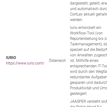
dargestellt, geteilt, e
und automatisch dur
CortLex aktuell gehalt
werden.
Iurio entwickelt ein
Workflow-Tool (von
Reporterstellung bis z
Taskmanagement), d
speziell auf die Bedür
von Anwälten zugesch
IURIO
Österreich
ist. Mithilfe eines
https://www.iurio.com/
entsprechenden IT-To
wird durch den Wegfal
redundanter Aufgaben
gesparen und dadurc
Produktivität und Um
gesteigert.
JAASPER versteht sic
der Robin Hood für