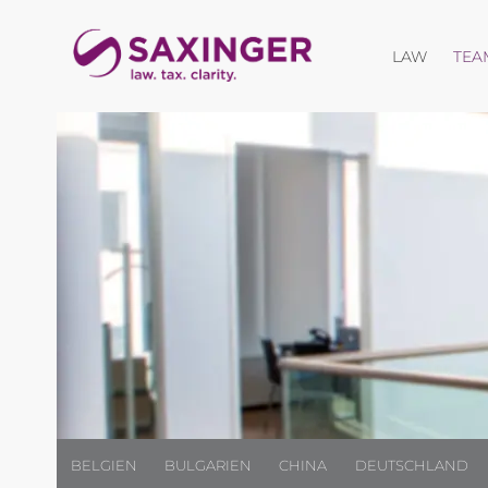
Menü öf
LAW
TEA
BELGIEN
BULGARIEN
CHINA
DEUTSCHLAND