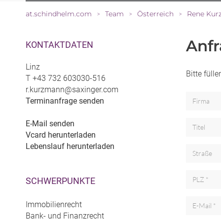
at.schindhelm.com
Team
Österreich
Rene Kur
>
>
>
Anf
KONTAKTDATEN
Linz
Bitte fül
T
+43 732 603030-516
r.kurzmann@saxinger.com
Terminanfrage senden
E-Mail senden
Vcard herunterladen
Lebenslauf herunterladen
SCHWERPUNKTE
Immobilienrecht
Bank- und Finanzrecht