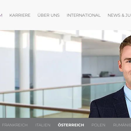
fnen
Menü öffnen
Menü öffnen
Menü öffnen
M
KARRIERE
ÜBER UNS
INTERNATIONAL
NEWS & J
FRANKREICH
ITALIEN
ÖSTERREICH
POLEN
RUMÄNI