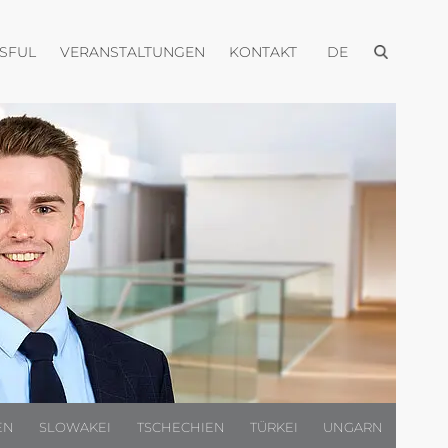
Menü öffnen
Menü öffnen
Menü öffnen
Menü öffnen
USFUL
VERANSTALTUNGEN
KONTAKT
DE
EN
SLOWAKEI
TSCHECHIEN
TÜRKEI
UNGARN