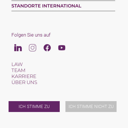
STANDORTE INTERNATIONAL
Folgen Sie uns auf
Linkedin
Instagram
Facebook
Youtube
LAW
TEAM
KARRIERE
ÜBER UNS
INTERNATIONAL
NEWS & JUSFUL
VERANSTALTUNGEN
KONTAKT
ICH STIMME ZU
ICH STIMME NICHT ZU
2026 (C) SAXINGER RECHTSANWALTS GMBH