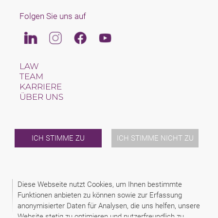
Folgen Sie uns auf
Linkedin
Instagram
Facebook
Youtube
LAW
TEAM
KARRIERE
ÜBER UNS
INTERNATIONAL
NEWS & JUSFUL
VERANSTALTUNGEN
KONTAKT
ICH STIMME ZU
ICH STIMME NICHT ZU
2026 (C) SAXINGER RECHTSANWALTS GMBH
ALLGEMEINE AUFTRAGSBEDINGUNGEN
Diese Webseite nutzt Cookies, um Ihnen bestimmte
DATENSCHUTZINFORMATIONEN
Funktionen anbieten zu können sowie zur Erfassung
DATENSCHUTZERKLÄRUNG
anonymisierter Daten für Analysen, die uns helfen, unsere
DISCLAIMER
IMPRESSUM
Website stetig zu optimieren und nutzerfreundlich zu